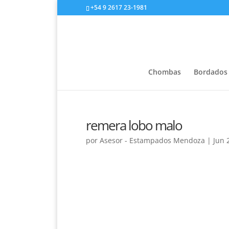
+54 9 2617 23-1981
Chombas
Bordados
remera lobo malo
por
Asesor - Estampados Mendoza
|
Jun 