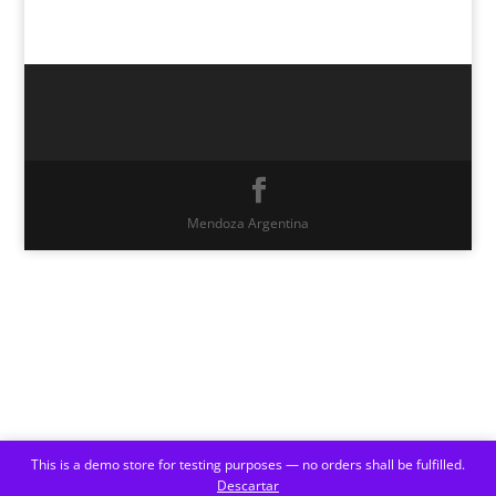
Mendoza Argentina
This is a demo store for testing purposes — no orders shall be fulfilled.
Descartar