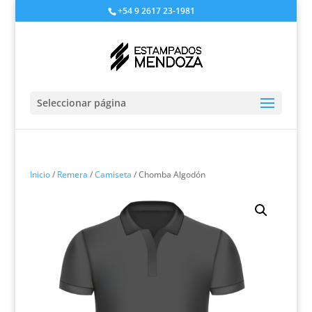
+54 9 2617 23-1981
Seleccionar página
Inicio
/
Remera
/
Camiseta
/ Chomba Algodón